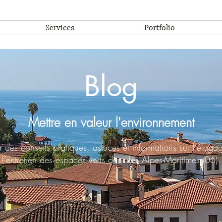
Services
Portfolio
Blog
Mettre en valeur l'environnement
des conseils pratiques, astuces et informations sur l’élagag
l’entretien des espaces verts dans les Alpes-Maritimes (06).