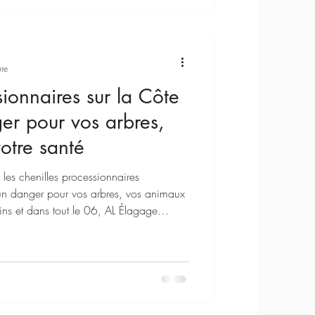
ure
sionnaires sur la Côte
er pour vos arbres,
otre santé
 les chenilles processionnaires
 un danger pour vos arbres, vos animaux
Pins et dans tout le 06, AL Élagage
iner ces nuisibles de manière sécurisée
ent, tout en prévenant leur réapparition.