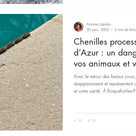
Antoine Lapalus
30 janv. 2025
2 min de lect
Chenilles proces
d’Azur : un dang
vos animaux et v
Avec le retour des beaux jours,
réapparaissent et représentent
et votre santé. À Roquefort-les-
intervient rapidement pour élim
et respectueuse de l’environnem