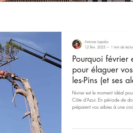
Antoine Lapalus
12 févr. 2025
1 min de lectu
Pourquoi février 
pour élaguer vos
les-Pins (et ses a
Alpes-Maritimes
Février est le moment idéal pou
Côte d’Azur. En période de dor
préparent vos arbres à une cr
AL Élagage, bénéficiez de conse
figuiers, oliviers et arbres fruiti