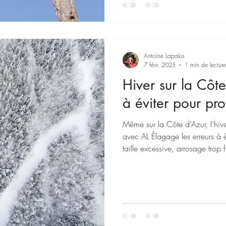
Antoine Lapalus
7 févr. 2025
1 min de lecture
Hiver sur la Côte
à éviter pour pro
Même sur la Côte d’Azur, l’hive
avec AL Élagage les erreurs à év
taille excessive, arrosage tro
le gel. Des gestes simples suffi
florissants toute l’année.