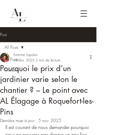
Post
All Posts
Antoine Lapalus
All Posts
19 févr. 2025
2 min de lecture
Pourquoi le prix d’un
Conseils
jardinier varie selon le
chantier ? – Le point avec
AL Élagage à Roquefort-les-
Pins
Dernière mise à jour :
5 nov. 2025
Il est courant de nous demander pourquoi 
nous ne pouvons pas donner un prix fixe 