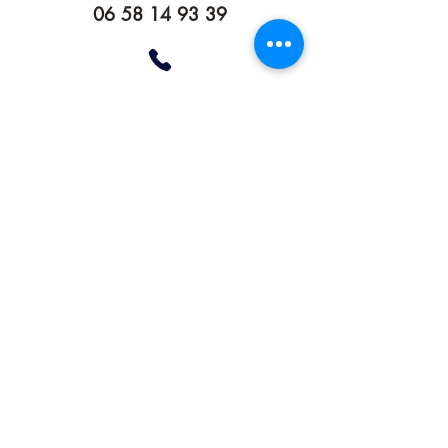
06 58 14 93 39
Accueil
Services
Portfolio
Blog
Contact
Demande de devis
Laissez un avis sur Google