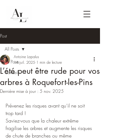
Post
All Posts
Antoine Lapalus
All Posts
14 juil. 2025
1 min de lecture
L’été peut être rude pour vos
Conseils
arbres à Roquefort-les-Pins
Dernière mise à jour :
5 nov. 2025
Prévenez les risques avant qu’il ne soit 
trop tard !
Saviez-vous que la chaleur extrême 
fragilise les arbres et augmente les risques 
de chute de branches ou même 