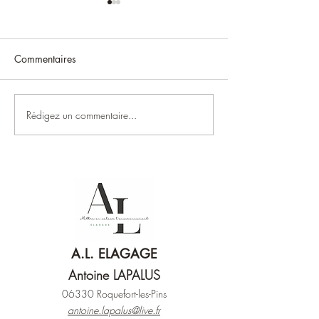
Commentaires
Rédigez un commentaire...
Printemps : comment
Défrichement de 
préparer vos arbres et
dans les Alpes-Ma
votre jardin avant l’été ?
pourquoi et com
intervenir ?
A.L. ELAGAGE
Antoine LAPALUS
06330 Roquefort-les-Pins
antoine.lapalus@live.fr