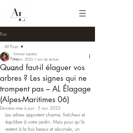
Post
All Posts
Antoine Lapalus
All Posts
9 janv. 2025
1 min de lecture
Quand faut-il élaguer vos
Conseils
arbres ? Les signes qui ne
trompent pas – AL Élagage
(Alpes-Maritimes 06)
Dernière mise à jour :
5 nov. 2025
Les arbres apportent charme, fraîcheur et 
équilibre à votre jardin. Mais pour qu’ils 
restent à la fois beaux et sécurisés, un 