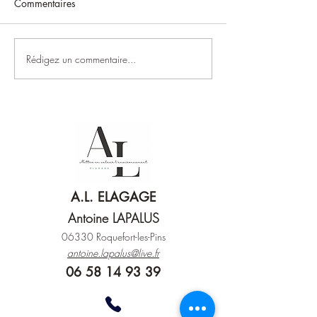
Commentaires
Rédigez un commentaire...
Printemps : comment
Défrichement de 
préparer vos arbres et
dans les Alpes-Ma
votre jardin avant l’été ?
pourquoi et com
intervenir ?
A.L. ELAGAGE
Antoine LAPALUS
06330 Roquefort-les-Pins
antoine.lapalus@live.fr
06 58 14 93 39